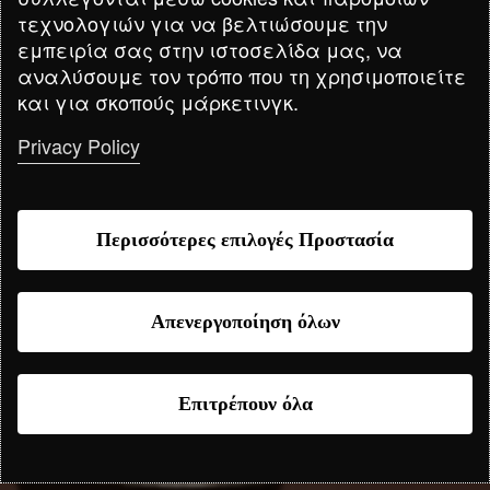
παρέχουμε αξιόπιστες υπηρεσίες για δικαστικά έγγραφα
τεχνολογιών για να βελτιώσουμε την
όπως:
προτάσεις, υπομνήματα, δικαστικές αποφάσεις και
εμπειρία σας στην ιστοσελίδα μας, να
αγωγές, πληρεξούσια
και
πρακτικά
, καθώς και
αναλύσουμε τον τρόπο που τη χρησιμοποιείτε
καταστατικά και λοιπά εταιρικά έγγραφα
. Εμπιστευτείτε την
και για σκοπούς μάρκετινγκ.
ομάδα μας για να διασφαλίσετε την ακρίβεια και τη νομική
συνέπεια σε κάθε έργο.
Privacy Policy
ΕΚΔΗΛΩΣΗ ΕΝΔΙΑΦΕΡΟΝΤΟΣ
Περισσότερες επιλογές Προστασία
Απενεργοποίηση όλων
Επιτρέπουν όλα